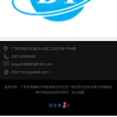
广州市南沙区板头合成工业区3排1号4楼
020-39390049
boyue168800@163.com
http://m.boyueled.com/
版权所有：广州市博越电子科技有限公司|亿光一级代理,亿光红外线,ITR接收头
粤ICP备2022090705号
站点地图