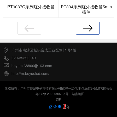
PT9087C系列红外接收管
PT334系列红外接收管5mm
插件
上一页
下一页
广州市南沙区板头合成工业区3排1号4楼
020-39390049
boyue168800@163.com
http://m.boyueled.com/
版权所有：广州市博越电子科技有限公司|亿光一级代理,亿光红外线,ITR接收头
粤ICP备2022090705号
站点地图
DIP