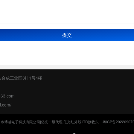
提交
合成工业区3排1号4楼
63.com
d.com/
市博越电子科技有限公司|亿光一级代理,亿光红外线,ITR接收头
粤ICP备20220907