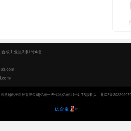
合成工业区3排1号4楼
63.com
d.com/
市博越电子科技有限公司|亿光一级代理,亿光红外线,ITR接收头
粤ICP备20220907