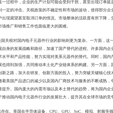
这一过程中，企业的生产计划可能会受到干扰，甚至出现订单延
到一定的冲击。关税政策的不确定性和市场的波动，使得部分企
户出现观望甚至取消订单的情况。市场整体的活跃度有所下降，
市场推广和销售工作也面临更大的困难。
美国关税对国内电子
元器件
行业的影响则更为复杂。一方面，这
视自身的发展战略和路径，加速了国产替代的进程。许多国内企
术水平和产品性能，努力实现对美系元器件的替代。同时，国内
展也得到加强，共同推动本土化产业链体系的构建。另一方面，
创新之路，加大在研发、创新方面的投入，努力突破关键核心技
随着美国产品进口的减少以及国内厂商技术与服务的不断成熟，
著提升。国内庞大的内需市场以及本土替代的趋势，将为国内企
于推动国内电子元器件行业的发展壮大，提升其在全球市场的竞
然存在。美国在
半导体
设备、CPU、GPU、SoC、模拟、射频