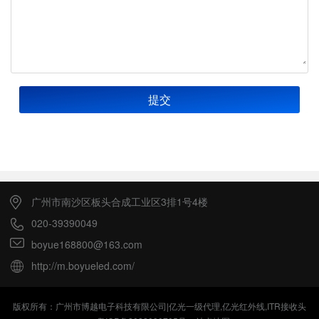
提交
广州市南沙区板头合成工业区3排1号4楼
020-39390049
boyue168800@163.com
http://m.boyueled.com/
版权所有：广州市博越电子科技有限公司|亿光一级代理,亿光红外线,ITR接收头